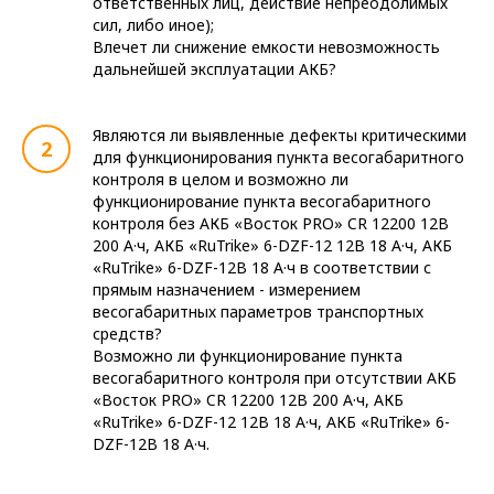
ответственных лиц, действие непреодолимых
сил, либо иное);
Влечет ли снижение емкости невозможность
дальнейшей эксплуатации АКБ?
Являются ли выявленные дефекты критическими
для функционирования пункта весогабаритного
контроля в целом и возможно ли
функционирование пункта весогабаритного
контроля без АКБ «Восток PRO» CR 12200 12В
200 А·ч, АКБ «RuTrike» 6-DZF-12 12В 18 А·ч, АКБ
«RuTrike» 6-DZF-12B 18 А·ч в соответствии с
прямым назначением - измерением
весогабаритных параметров транспортных
средств?
Возможно ли функционирование пункта
весогабаритного контроля при отсутствии АКБ
«Восток PRO» CR 12200 12В 200 А·ч, АКБ
«RuTrike» 6-DZF-12 12В 18 А·ч, АКБ «RuTrike» 6-
DZF-12B 18 А·ч.