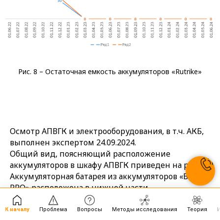
Рис. 8 – Остаточная емкость аккумуляторов «Rutrike»
Осмотр АПВГК и электрооборудования, в т.ч. АКБ,
выполнен экспертом 24.09.2024.
Общий вид, поясняющий расположение
аккумуляторов в шкафу АПВГК приведен на рис. 9.
Аккумуляторная батарея из аккумуляторов «Восток
PRO» расположена в нижней части
вандалозащищенного шкафа (рис.10). АКБ из
аккумуляторов «Rutrike» на фото показана внизу
К началу
Проблема
Вопросы
Методы исследования
Теория