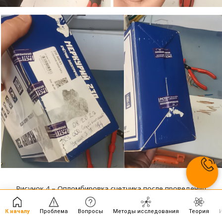
Рисунок 4 – Опломбировка счетчика после проведения
процедуры поверки 27.09.2023 г.
К началу
Проблема
Вопросы
Методы исследования
Теория